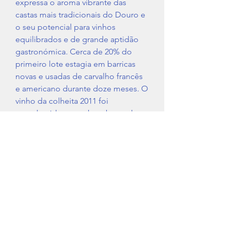
expressa o aroma vibrante das
castas mais tradicionais do Douro e
o seu potencial para vinhos
equilibrados e de grande aptidão
gastronómica. Cerca de 20% do
primeiro lote estagia em barricas
novas e usadas de carvalho francês
e americano durante doze meses. O
vinho da colheita 2011 foi
reconhecido como best buy pela
revista internacional Wine Enthusiast
com 94 pontos.
Região
Douro
Tipo de Vinho
Tinto
IVA