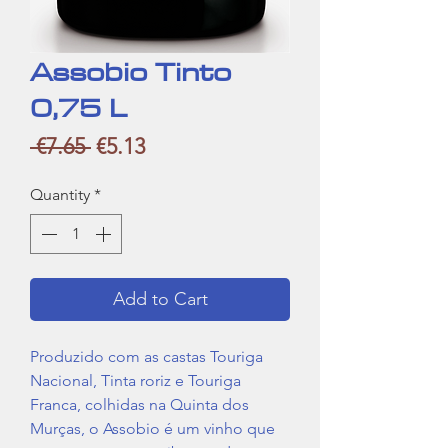
Assobio Tinto
0,75 L
Regular
Sale
 €7.65 
€5.13
Price
Price
Quantity
*
Add to Cart
Produzido com as castas Touriga
Nacional, Tinta roriz e Touriga
Franca, colhidas na Quinta dos
Murças, o Assobio é um vinho que