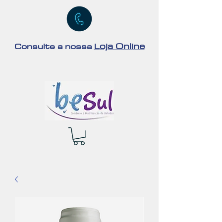
oja Online
Consulte a nossa
L