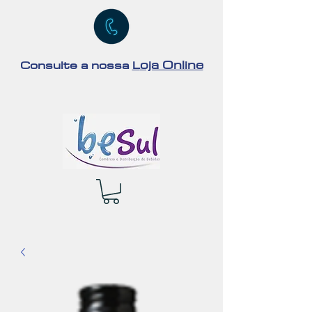
oja Online
Consulte a nossa
L