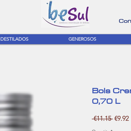
Con
DESTILADOS
GENEROSOS
Bols Cre
0,70 L
Regula
 €11.15 
€9.92
Price