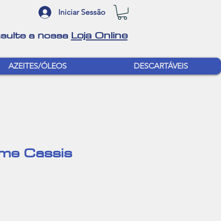
Iniciar Sessão
oja Online
sulte a nossa
L
AZEITES/ÓLEOS
DESCARTÁVEIS
me Cassis
r
Sale
Price