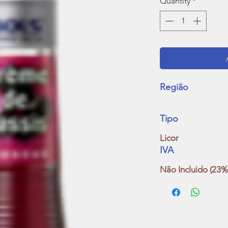
Quantity
*
Região
Tipo
Licor
IVA
Não Incluido (23%