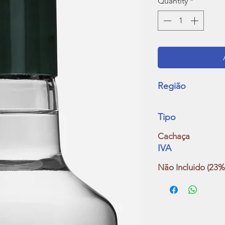
Quantity
*
Região
Tipo
Cachaça
IVA
Não Incluido (23%