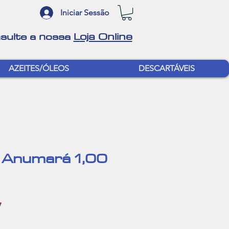
Iniciar Sessão
oja Online
sulte a nossa
L
AZEITES/ÓLEOS
DESCARTÁVEIS
 Anumará 1,00
r
Sale
7
Price