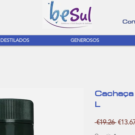
Con
DESTILADOS
GENEROSOS
Cachaça
L
Regula
 €19.26 
€13.6
Price