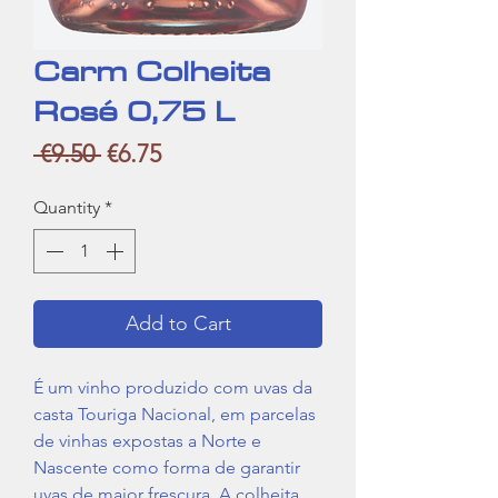
Carm Colheita
Rosé 0,75 L
Regular
Sale
 €9.50 
€6.75
Price
Price
Quantity
*
Add to Cart
É um vinho produzido com uvas da
casta Touriga Nacional, em parcelas
de vinhas expostas a Norte e
Nascente como forma de garantir
uvas de maior frescura. A colheita