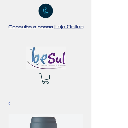
oja Online
Consulte a nossa
L