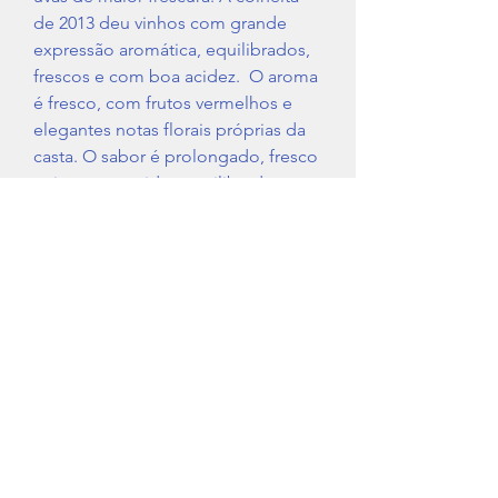
de 2013 deu vinhos com grande
expressão aromática, equilibrados,
frescos e com boa acidez. O aroma
é fresco, com frutos vermelhos e
elegantes notas florais próprias da
casta. O sabor é prolongado, fresco
e rico, com acidez equilibrada.
Servir fresco entre os 8ºC e os 12ºC.
Região
Douro
Tipo de Vinho
Rosé
IVA
Não Incluido (13%)