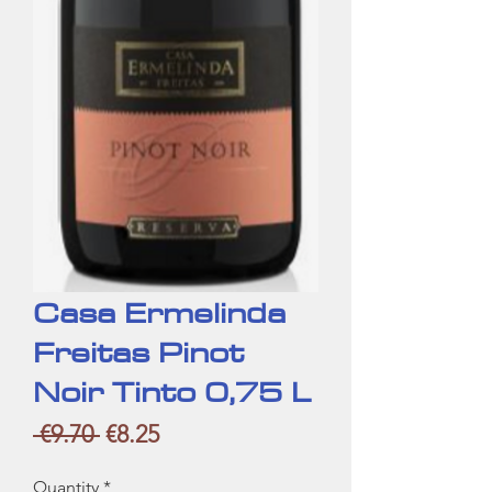
Casa Ermelinda
Freitas Pinot
Noir Tinto 0,75 L
Regular
Sale
 €9.70 
€8.25
Price
Price
Quantity
*