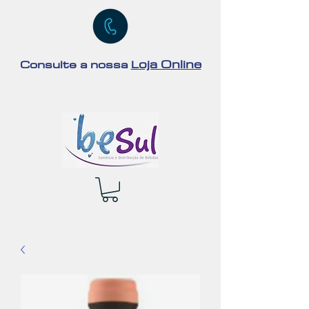
oja Online
Consulte a nossa
L