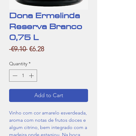
Dona Ermelinda
Reserva Branco
0,75 L
Regular
Sale
 €9.10 
€6.28
Price
Price
Quantity
*
Add to Cart
Vinho com cor amarelo esverdeada,
aroma com notas de frutos doces e
algum citrino, bem integrado com a
madeira onde estagiou. Na boca