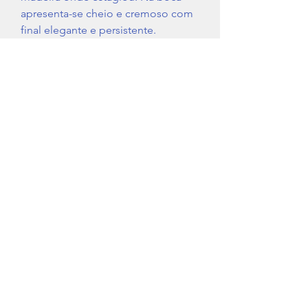
apresenta-se cheio e cremoso com
final elegante e persistente.
Região
Península de Setúbal
Tipo de Vinho
Branco
IVA
Não Incluido (13%)
+351 212 107 940
Vila Amélia, Lote 97/98
2950-805
Quinta do Anjo
Portugal