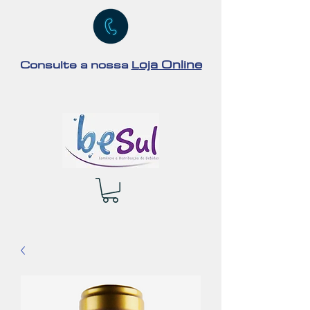
oja Online
Consulte a nossa
L