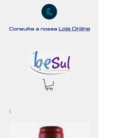
oja Online
Consulte a nossa
L