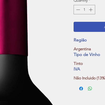
Quantity
*
Região
Argentina
Tipo de Vinho
Tinto
IVA
Não Incluido (13%