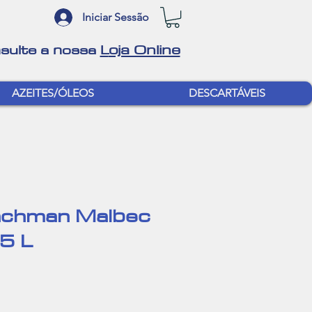
Iniciar Sessão
oja Online
sulte a nossa
L
AZEITES/ÓLEOS
DESCARTÁVEIS
inchman Malbec
75 L
r
Sale
Price