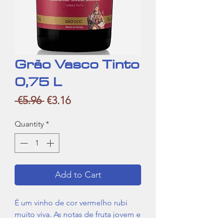
Grão Vasco Tinto
0,75 L
Regular
Sale
 €5.96 
€3.16
Price
Price
Quantity
*
Add to Cart
É
um vinho de cor vermelho rubi
muito viva. As notas de fruta jovem e