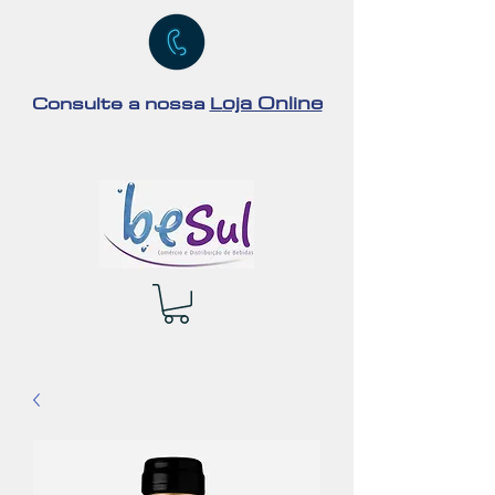
oja Online
Consulte a nossa
L