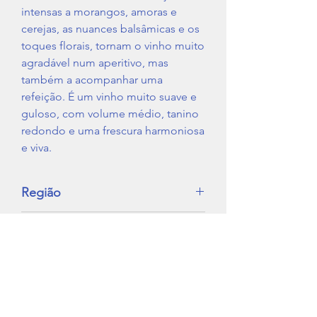
intensas a morangos, amoras e
cerejas, as nuances balsâmicas e os
toques florais, tornam o vinho muito
agradável num aperitivo, mas
também a acompanhar uma
refeição. É um vinho muito suave e
guloso, com volume médio, tanino
redondo e uma frescura harmoniosa
e viva.
Região
Dão
Tipo de Vinho
Tinto
IVA
Não Incluido (13%)