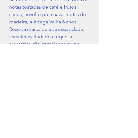
notas tostadas de café e frutos
secos, envolto por suaves notas de
madeira, a Adega Velha 6 anos
Reserva marca pela sua suavidade,
carácter aveludado e riqueza
aromática, tão apreciados numa
aguardente.
Região
Tipo
Aguardente
IVA
Não Incluido (23%)