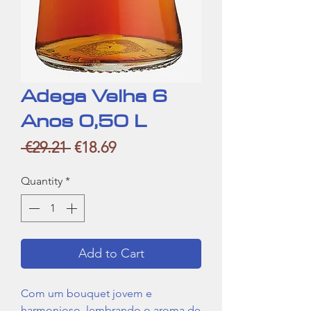
Adega Velha 6
Anos 0,50 L
Regular
Sale
 €29.21 
€18.69
Price
Price
Quantity
*
Add to Cart
Com um bouquet jovem e
harmonioso, lembrando o aroma de