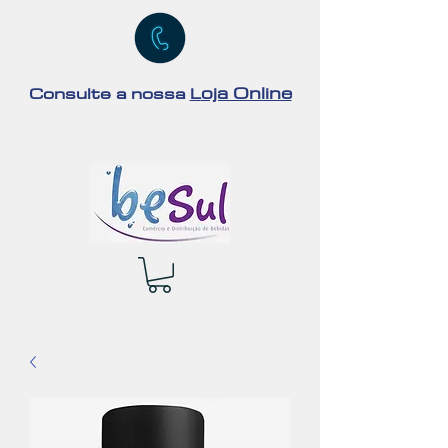
oja Online
Consulte a nossa
L