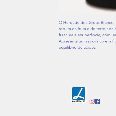
O Herdade dos Grous Branco, é
resulta da fruta e do terroir d
frescura e exuberância, com um
Apresenta um sabor rico em fr
equilíbrio de acidez.
Vila Amélia, Lote 97/98
2950-805 Quinta do Anjo
Portugal