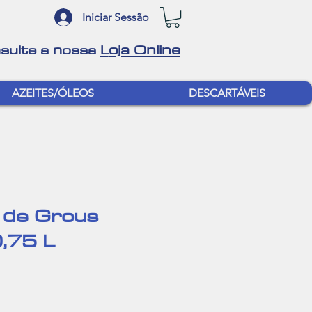
Iniciar Sessão
oja Online
sulte a nossa
L
AZEITES/ÓLEOS
DESCARTÁVEIS
 de Grous
,75 L
r
Sale
Price