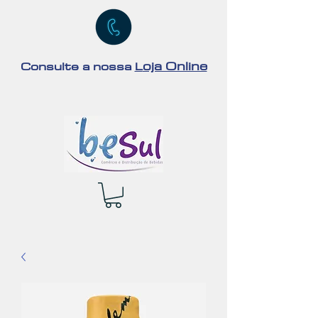
oja Online
Consulte a nossa
L