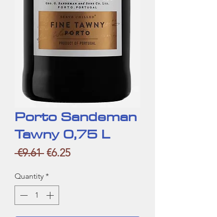
Porto Sandeman
Tawny 0,75 L
Regular
Sale
 €9.61 
€6.25
Price
Price
Quantity
*