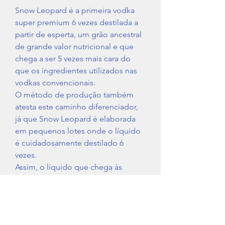
Snow Leopard é a primeira vodka
super premium 6 vezes destilada a
partir de esperta, um grão ancestral
de grande valor nutricional e que
chega a ser 5 vezes mais cara do
que os ingredientes utilizados nas
vodkas convencionais.
O método de produção também
atesta este caminho diferenciador,
já que Snow Leopard é elaborada
em pequenos lotes onde o líquido
é cuidadosamente destilado 6
vezes.
Assim, o líquido que chega às
garrafas é vodka de pura excelência,
com um distinto sabor a frutos
secos e paladar cremoso - ideal
para criar cocktails e shots