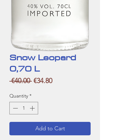
Snow Leopard
0,70 L
Regular
Sale
 €40.00 
€34.80
Price
Price
Quantity
*
Add to Cart