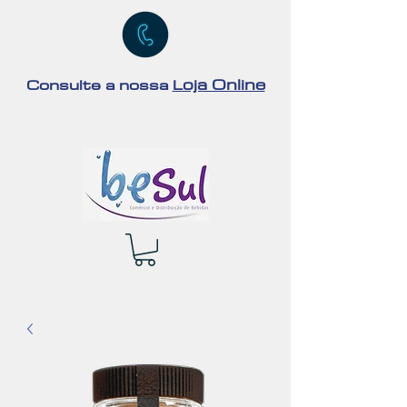
oja Online
Consulte a nossa
L